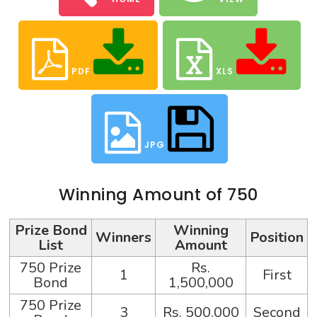
PDF
XLS
JPG
Winning Amount of 750
Prize Bond
Winning
Winners
Position
List
Amount
750 Prize
Rs.
1
First
Bond
1,500,000
750 Prize
3
Rs. 500,000
Second