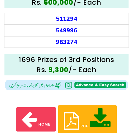
Rs.
/- Each
500,000
511294
549996
983274
1696 Prizes of 3rd Positions
Rs.
/- Each
9,300
HOME
PDF